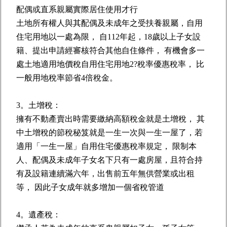
配偶或直系親屬實際居住使用才行
土地所有權人與其配偶及未成年之受扶養親屬，自用
住宅用地以一處為限， 自112年起，18歲以上子女設
籍、提出申請經審核符合其他自住條件， 有機會多一
處土地適用地價稅自用住宅用地2?稅率優惠稅率， 比
一般用地稅率節省4倍稅金。
3。土增稅：
擁有不動產賣出時需要繳納高額稅金就是土增稅， 其
中土增稅的節稅秘笈就是一生一次與一生一屋了，若
適用「一生一屋」自用住宅優惠稅率規定， 限制本
人、配偶及未成年子女名下只有一處房屋，且符合持
有及設籍連續滿六年，出售前五年無供營業或出租
等， 因此子女成年就多增加一個省稅管道
4。遺產稅：