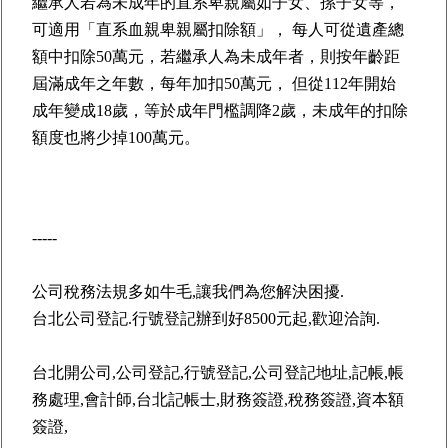
繼承人若為未成年的直系卑親屬如子女、孫子女等，
可適用「直系血親卑親屬扣除額」， 每人可從遺產總
額中扣除50萬元，若繼承人為未成年者，則按年齡距
屆滿成年之年數，每年加扣50萬元， 但從112年開始
成年變成18歲，等於成年門檻調降2歲，未成年的扣除
額度也將少掉100萬元。
-----
公司稅務法規多如牛毛,讓我們為您解決困擾.
台北公司登記
.行號登記辦到好8500元起,歡迎洽詢.
台北開公司
,公司登記,行號登記,公司登記地址,記帳,帳
務處理,會計師,
台北記帳士
,財務簽證,稅務簽證,資本額
簽證,