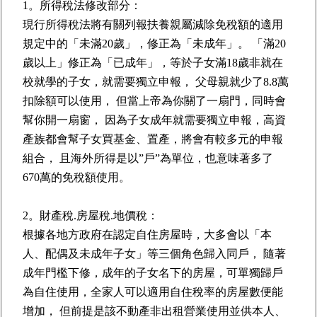
1。所得稅法修改部分：
現行所得稅法將有關列報扶養親屬減除免稅額的適用
規定中的「未滿20歲」，修正為「未成年」。 「滿20
歲以上」修正為「已成年」，等於子女滿18歲非就在
校就學的子女，就需要獨立申報， 父母親就少了8.8萬
扣除額可以使用， 但當上帝為你關了一扇門，同時會
幫你開一扇窗， 因為子女成年就需要獨立申報，高資
產族都會幫子女買基金、置產，將會有較多元的申報
組合， 且海外所得是以”戶”為單位，也意味著多了
670萬的免稅額使用。
2。財產稅.房屋稅.地價稅：
根據各地方政府在認定自住房屋時，大多會以「本
人、配偶及未成年子女」等三個角色歸入同戶， 隨著
成年門檻下修，成年的子女名下的房屋，可單獨歸戶
為自住使用，全家人可以適用自住稅率的房屋數便能
增加， 但前提是該不動產非出租營業使用並供本人、