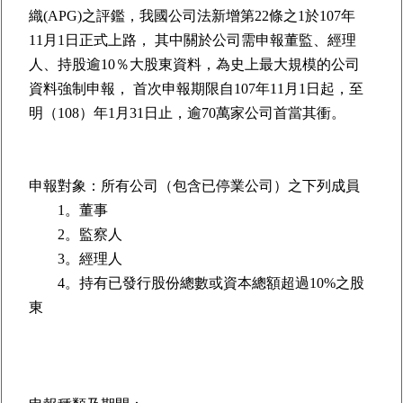
織(APG)之評鑑，我國公司法新增第22條之1於107年
11月1日正式上路， 其中關於公司需申報董監、經理
人、持股逾10％大股東資料，為史上最大規模的公司
資料強制申報， 首次申報期限自107年11月1日起，至
明（108）年1月31日止，逾70萬家公司首當其衝。
申報對象：所有公司（包含已停業公司）之下列成員
1。董事
2。監察人
3。經理人
4。持有已發行股份總數或資本總額超過10%之股
東