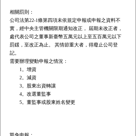
相關罰則：
公司法第22-1條第四項未依規定申報或申報之資料不
實，經中央主管機關限期通知改正， 屆期未改正者，
處代表公司之董事新臺幣五萬元以上至五百萬元以下
罰鍰，至改正為止。 其情節重大者，得廢止公司登
記。
需要辦理變動申報之情況：
1。增資
2。減資
3。股東出資轉讓
4。改選董監事
5。董監事或股東姓名變更
豁免申報：