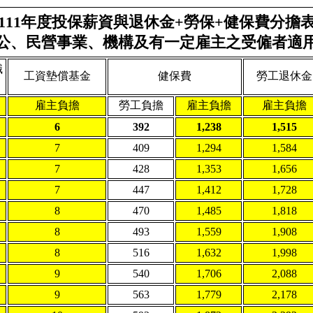
111年度投保薪資與退休金+勞保+健保費分擔
公、民營事業、機構及有一定雇主之受僱者適
職
工資墊償基金
健保費
勞工退休金
雇主負擔
勞工負擔
雇主負擔
雇主負擔
6
392
1,238
1,515
7
409
1,294
1,584
7
428
1,353
1,656
7
447
1,412
1,728
8
470
1,485
1,818
8
493
1,559
1,908
8
516
1,632
1,998
9
540
1,706
2,088
9
563
1,779
2,178